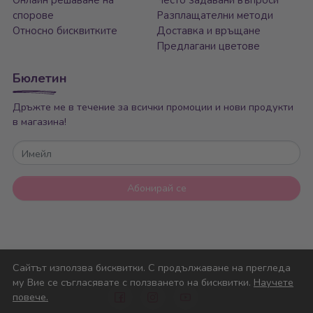
Онлайн решаване на
Често задавани въпроси
спорове
Разплащателни методи
Относно бисквитките
Доставка и връщане
Предлагани цветове
Бюлетин
Дръжте ме в течение за всички промоции и нови продукти
в магазина!
Имейл
Абонирай се
Сайтът използва бисквитки. С продължаване на прегледа
му Вие се съгласявате с ползването на бисквитки.
Научете
повече.