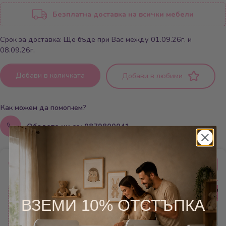
Безплатна доставка на всички мебели
Срок за доставка: Ще бъде при Вас между 01.09.26г. и
08.09.26г.
Добави в количката
Добави в любими
Как можем да помогнем?
Обадете ни се: 0879800041
Често купувани заедно
Безплатна
Безплатна
Безплатна
10%
доставка
доставка
доставка
ВЗЕМИ 10% ОТСТЪПКА