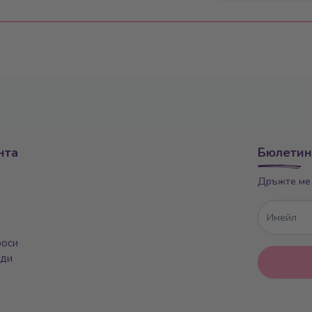
нта
Бюлетин
Дръжте ме 
Имейл
роси
оди
е