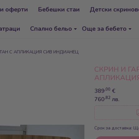
и оферти
Бебешки стаи
Детски скринов
атраци
Спално бельо
Още за бебето
ОТАН С АПЛИКАЦИЯ СИВ ИНДИАНЕЦ
СКРИН И ГА
АПЛИКАЦИЯ
,00
389
€
,82
760
лв.
Срок за доставка: Ще