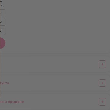
€
лв.
дукта
ция и връщане