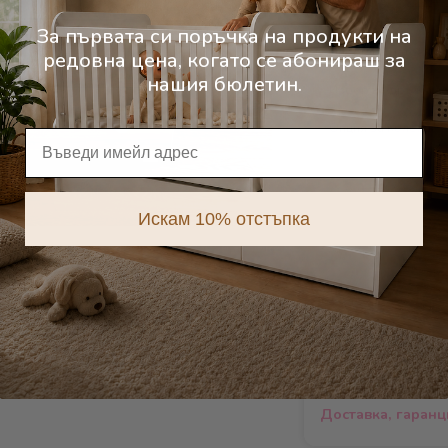
207
€
,00
231
,62
406
лв.
,80
451
За първата си поръчка на продукти на
редовна цена, когато се абонираш за
нашия бюлетин.
Имейл
Добави
Искам 10% отстъпка
Характеристики
Описание на про
Доставка, гаран