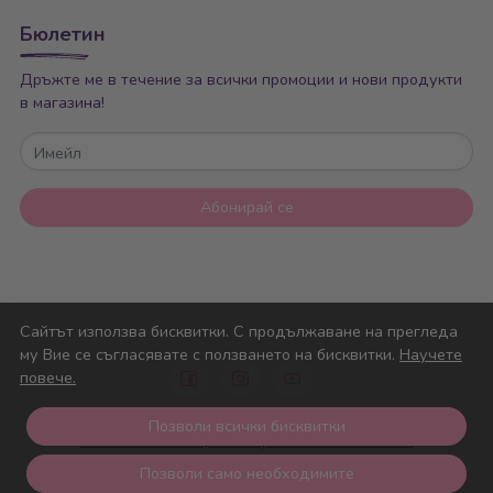
Бюлетин
Дръжте ме в течение за всички промоции и нови продукти
в магазина!
Имейл
Абонирай се
Сайтът използва бисквитки. С продължаване на прегледа
му Вие се съгласявате с ползването на бисквитки.
Научете
повече.
© Nicolle Baby 2026
Позволи всички бисквитки
Решение за електронна търговия на MerchantPro
Позволи само необходимите