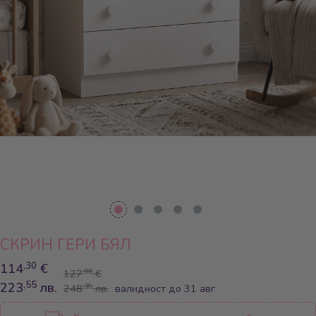
СКРИН ГЕРИ БЯЛ
,30
114
€
,00
127
€
,55
223
лв.
,39
248
лв.
валидност до 31 авг