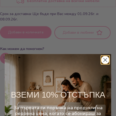
Безплатна доставка на всички мебели
Срок за доставка: Ще бъде при Вас между 01.09.26г. и
08.09.26г.
Добави в количката
Добави в любими
Как можем да помогнем?
Обадете ни се: 0879800041
Често купувани заедно
Безплатна
Безплатна
ВЗЕМИ 10% ОТСТЪПКА
10%
16%
доставка
доставка
За първата си поръчка на продукти на
редовна цена, когато се абонираш за