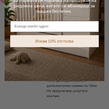
За първата си поръчка на продукти на
редовна цена, когато се абонираш за
нашия бюлетин.
Характеристики
Имейл
Категории
Бебешки стаи
Искам 10% отстъпка
Производител/
Дейзи Нов
Бранд
Сглобяване
Има схема за сглобяване към
всеки артикул и при неяснота
може да съдействаме с
допълнителни снимки по Viber.
Не предлагаме услугата
монтаж.