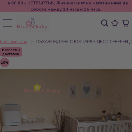
На 06.08 - ЧЕТВЪРТЪК, Физическият ни магазин
няма
да
работи между 14 часа и 16 часа.
Бебешки стаи
ОБЗАВЕЖДАНЕ С КОШАРКА ДЕСИ СЕВЕРЕН 
Безплатна
доставка
10%