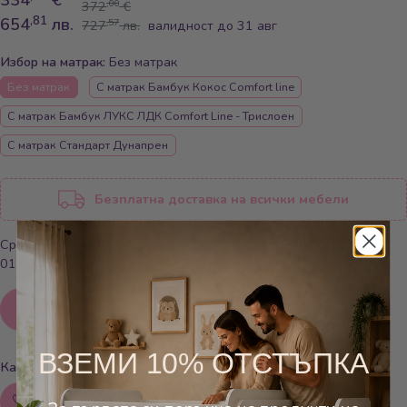
334
€
,00
372
€
,81
654
лв.
,57
727
лв.
валидност до 31 авг
Избор на матрак:
Без матрак
Без матрак
С матрак Бамбук Кокос Comfort line
С матрак Бамбук ЛУКС ЛДК Comfort Line - Трислоен
С матрак Стандарт Дунапрен
Безплатна доставка на всички мебели
Срок за доставка: Ще бъде при Вас между 25.08.26г. и
01.09.26г.
Добави в количката
Добави в любими
ВЗЕМИ 10% ОТСТЪПКА
Как можем да помогнем?
Обадете ни се: 0879800041