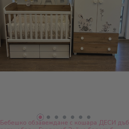
Бебешко обзавеждане с кошара ДЕСИ дъб