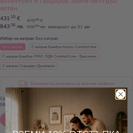
вотан+бял и Гардероб Зайче бял+дъб
вотан
,10
431
€
,00
479
€
,16
843
лв.
,84
936
лв.
валидност до 31 авг
Избор на матрак:
Без матрак
Без матрак
С матрак Бамбук Кокос Comfort line
С матрак Бамбук ЛУКС ЛДК Comfort Line - Трислоен
С матрак Стандарт Дунапрен
Безплатна доставка на всички мебели
Срок за доставка: Ще бъде при Вас между 01.09.26г. и
08.09.26г.
Добави в количката
Добави в любими