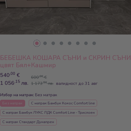
БЕБЕШКА КОШАРА СЪНИ и СКРИН СЪНИ
цвят Бял+Кашмир
,00
540
€
,00
600
€
,15
1 056
лв.
,50
1 173
лв.
валидност до 31 авг
Избор на матрак:
Без матрак
Без матрак
С матрак Бамбук Кокос Comfort line
С матрак Бамбук ЛУКС ЛДК Comfort Line - Трислоен
С матрак Стандарт Дунапрен