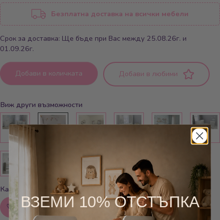
Безплатна доставка на всички мебели
Срок за доставка: Ще бъде при Вас между 25.08.26г. и
01.09.26г.
Добави в количката
Добави в любими
Виж други възможности
Как можем да помогнем?
ВЗЕМИ 10% ОТСТЪПКА
Обадете ни се: 0879800041