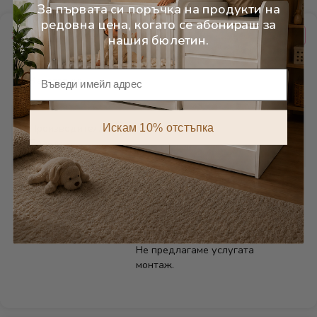
За първата си поръчка на продукти на
редовна цена, когато се абонираш за
Характеристики
нашия бюлетин.
Имейл
Категории
Бебешки стаи
Искам 10% отстъпка
Производител/
Дейзи Нов
Бранд
Сглобяване
Има схема за сглобяване към
всеки артикул и при неяснота
може да съдействаме с
допълнителни снимки по Viber.
Не предлагаме услугата
монтаж.