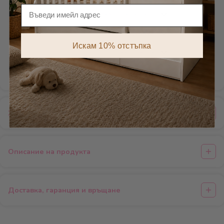
275
лв.
406
лв.
451
лв.
Имейл
Добави
Искам 10% отстъпка
Добави
Характеристики
Описание на продукта
Доставка, гаранция и връщане