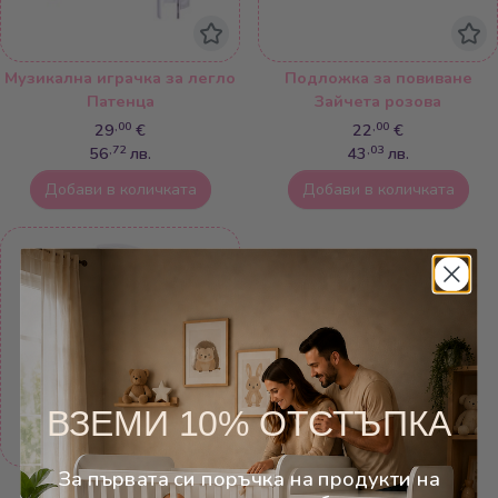
Музикална играчка за легло
Подложка за повиване
Патенца
Зайчета розова
,00
,00
29
€
22
€
,72
,03
56
лв.
43
лв.
Добави в количката
Добави в количката
ВЗЕМИ 10% ОТСТЪПКА
За първата си поръчка на продукти на
Муз. играчка за легло