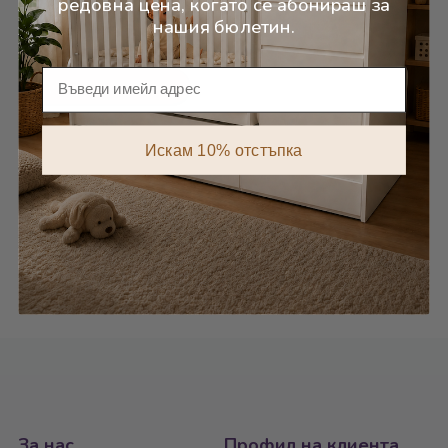
редовна цена, когато се абонираш за
"Лисиче"
нашия бюлетин.
,00
19
€
,16
37
лв.
Имейл
Добави в количката
Искам 10% отстъпка
За нас
Профил на клиента