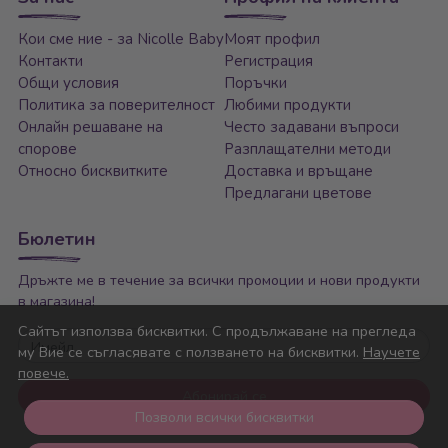
Кои сме ние - за Nicolle Baby
Моят профил
Контакти
Регистрация
Общи условия
Поръчки
Политика за поверителност
Любими продукти
Онлайн решаване на
Често задавани въпроси
спорове
Разплащателни методи
Относно бисквитките
Доставка и връщане
Предлагани цветове
Бюлетин
Дръжте ме в течение за всички промоции и нови продукти
в магазина!
Сайтът използва бисквитки. С продължаване на прегледа
Имейл
му Вие се съгласявате с ползването на бисквитки.
Научете
повече.
Абонирай се
Позволи всички бисквитки