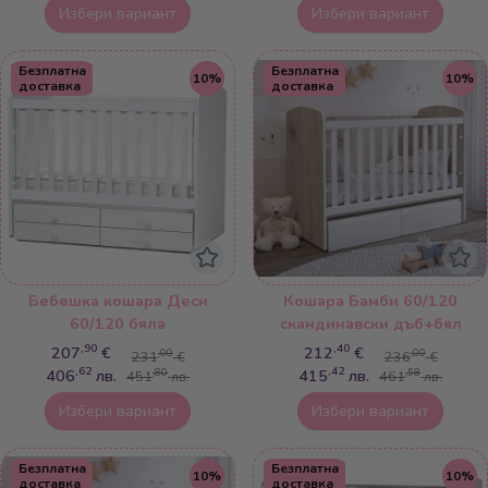
Избери вариант
Избери вариант
Безплатна
Безплатна
10%
10%
доставка
доставка
Бебешка кошара Деси
Кошара Бамби 60/120
60/120 бяла
скандинавски дъб+бял
,90
,40
207
€
212
€
,00
,00
231
€
236
€
,62
,42
406
лв.
415
лв.
,80
,58
451
лв.
461
лв.
Избери вариант
Избери вариант
Безплатна
Безплатна
10%
10%
доставка
доставка