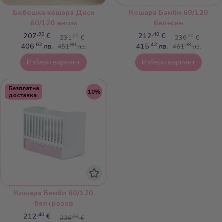
Бебешка кошара Деси
Кошара Бамби 60/120
60/120 антик
бял+син
,90
,40
207
€
212
€
,00
,00
231
€
236
€
,62
,42
406
лв.
415
лв.
,80
,58
451
лв.
461
лв.
Избери вариант
Избери вариант
Безплатна
10%
доставка
Кошара Бамби 60/120
бял+розов
,40
212
€
,00
236
€