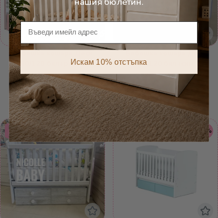
нашия бюлетин.
Имейл
Бебешка кошара Деси
Бебешка кошара Деси
Искам 10% отстъпка
60/120 бял+розов
60/120 бял+син
,90
,90
207
€
207
€
,00
,00
231
€
231
€
,62
,62
406
лв.
406
лв.
,80
,80
451
лв.
451
лв.
Избери вариант
Избери вариант
Безплатна
Безплатна
10%
10%
доставка
доставка