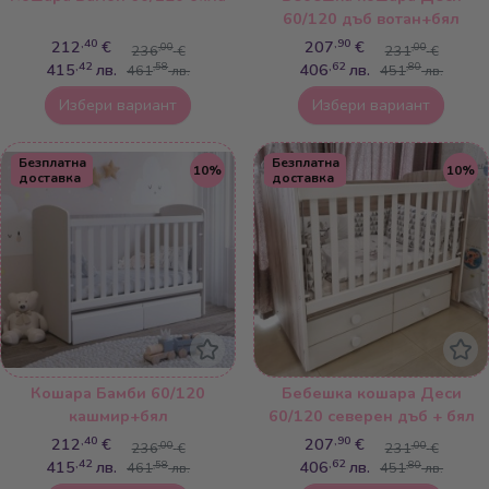
60/120 дъб вотан+бял
,40
,90
212
€
207
€
,00
,00
236
€
231
€
,42
,62
415
лв.
406
лв.
,58
,80
461
лв.
451
лв.
Избери вариант
Избери вариант
Безплатна
Безплатна
10%
10%
доставка
доставка
Кошара Бамби 60/120
Бебешка кошара Деси
кашмир+бял
60/120 северен дъб + бял
,40
,90
212
€
207
€
,00
,00
236
€
231
€
,42
,62
415
лв.
406
лв.
,58
,80
461
лв.
451
лв.