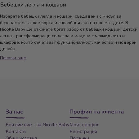
Бебешки легла и кошари
Изберете бебешки легла и кошари, създадени с мисъл за
безопасността, комфорта и спокойния сън на вашето дете. В
Nicolle Baby ще откриете богат избор от бебешки кошари, детски
легла, трансформиращи се легла и модели с чекмеджета и
шкафове, които съчетават функционалност, качество и модерен
дизайн.
Покажи още
Предлагаме легла и кошари в различни размери - 60x120,
70x140, 70x180, 70x196 и 65x160, подходящи както за
новородени, така и за деца в различни етапи от тяхното
развитие. Част от моделите могат да се трансформират в
юношеско легло, което ги прави практично решение за години
напред.
Всички наши детски легла и кошари са изработени от
висококачествени материали, с внимание към всеки детайл и
За нас
Профил на клиента
съобразени с нуждите на съвременните родители. Независимо
дали обзавеждате първата бебешка стая или търсите растящо
Кои сме ние - за Nicolle Baby
Моят профил
легло, тук ще откриете модел, който съчетава стил, удобство и
Контакти
Регистрация
надеждност.
Общи условия
Поръчки