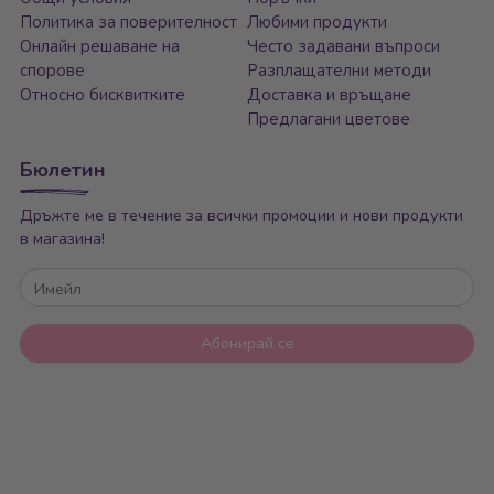
Политика за поверителност
Любими продукти
Богат избор от бебешки легла и кошари
Онлайн решаване на
Често задавани въпроси
Различни размери и функционални конфигурации
спорове
Разплащателни методи
Практични модели с чекмеджета и място за съхранение
Относно бисквитките
Доставка и връщане
Възможност за цялостно обзавеждане на детската стая
Предлагани цветове
Безплатна доставка до адрес в цялата страна
Разгледайте нашата селекция от бебешки легла и кошари и
Бюлетин
открийте най-подходящото решение за спокойния сън и
комфорта на вашето дете.
Дръжте ме в течение за всички промоции и нови продукти
в магазина!
Имейл
Абонирай се