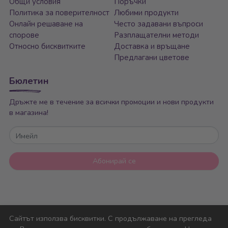
Общи условия
Поръчки
Политика за поверителност
Любими продукти
Онлайн решаване на
Често задавани въпроси
спорове
Разплащателни методи
Относно бисквитките
Доставка и връщане
Предлагани цветове
Бюлетин
Дръжте ме в течение за всички промоции и нови продукти
в магазина!
Имейл
Абонирай се
Сайтът използва бисквитки. С продължаване на прегледа