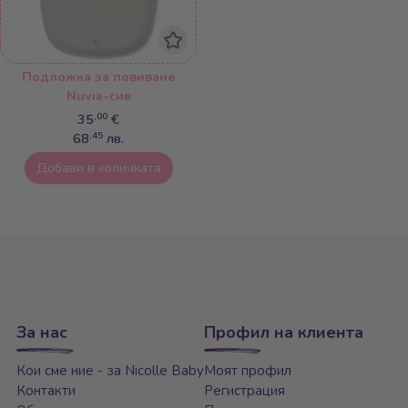
Подложка за повиване
Nuvia-сив
,00
35
€
,45
68
лв.
Добави в количката
За нас
Профил на клиента
Кои сме ние - за Nicolle Baby
Моят профил
Контакти
Регистрация