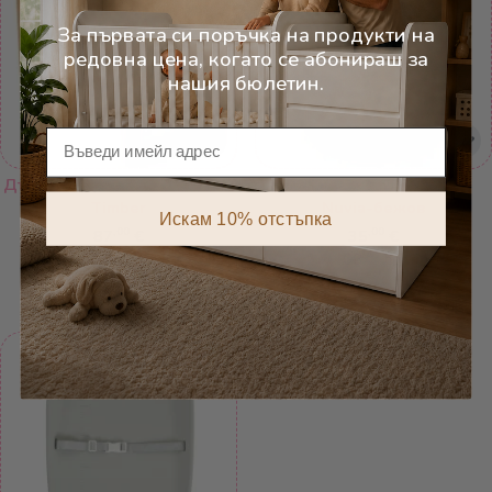
За първата си поръчка на продукти на
редовна цена, когато се абонираш за
нашия бюлетин.
Имейл
Дървена стойка за повиване
Подложка за повиване
Timber
Nuvia-бежов
Искам 10% отстъпка
,00
,00
87
€
35
€
,16
,45
170
лв.
68
лв.
Добави в количката
Добави в количката