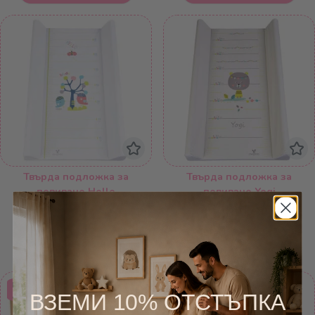
Твърда подложка за
Твърда подложка за
повиване Hello
повиване Yogi
,00
,00
25
€
25
€
,90
,90
48
лв.
48
лв.
Добави в количката
Добави в количката
Безплатна
доставка
ВЗЕМИ 10% ОТСТЪПКА