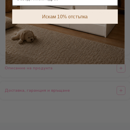
Сглобяване
Има схема за сглобяване към
всеки артикул и при неяснота
Искам 10% отстъпка
може да съдействаме с
допълнителни снимки по Viber.
Не предлагаме услугата
монтаж.
Описание на продукта
Доставка, гаранция и връщане