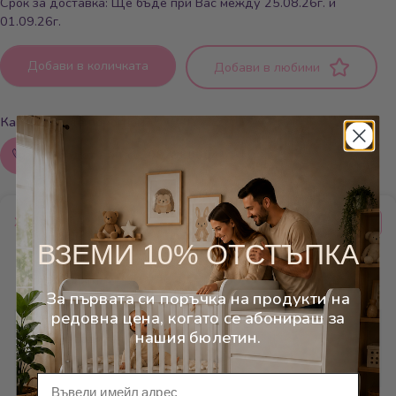
Срок за доставка: Ще бъде при Вас между 25.08.26г. и
01.09.26г.
Добави в количката
Добави в любими
Как можем да помогнем?
Обадете ни се: 0879800041
Характеристики
ВЗЕМИ 10% ОТСТЪПКА
Категории
Бебешки стаи
За първата си поръчка на продукти на
редовна цена, когато се абонираш за
нашия бюлетин.
Производител/
Дейзи Нов
Бранд
Имейл