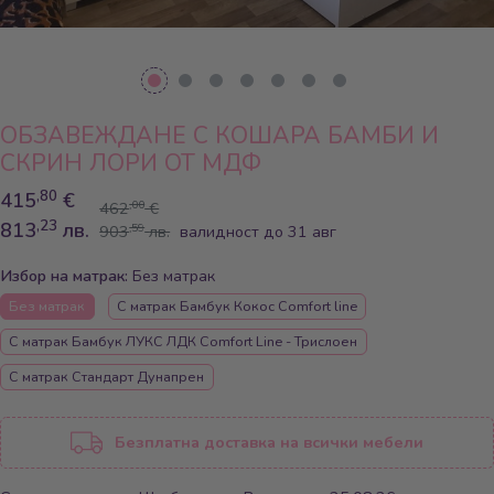
ОБЗАВЕЖДАНЕ С КОШАРА БАМБИ И
СКРИН ЛОРИ ОТ МДФ
,80
415
€
,00
462
€
,23
813
лв.
,59
903
лв.
валидност до 31 авг
Избор на матрак:
Без матрак
Без матрак
С матрак Бамбук Кокос Comfort line
С матрак Бамбук ЛУКС ЛДК Comfort Line - Трислоен
С матрак Стандарт Дунапрен
Безплатна доставка на всички мебели